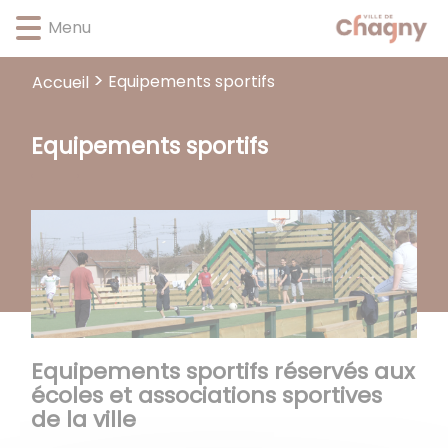
Lien
Lien
Lien
Lien
Panneau de gestion des cookies
Menu
d'accès
d'accès
d'accès
d'accès
rapide
rapide
rapide
rapide
au
au
à
au
Equipements sportifs
Accueil
menu
contenu
la
pied
principal
recherche
de
Equipements sportifs
page
Equipements sportifs réservés aux
écoles et associations sportives
de la ville