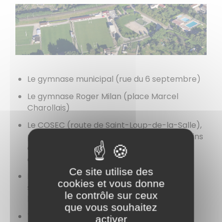
Le gymnase municipal (rue du 6 septembre)
Le gymnase Roger Milan (place Marcel
Charollais)
Le COSEC (route de Saint-Loup-de-la-Salle),
propriété du
SIVOS
, comprenant des terrains
de football et basket-ball, ainsi qu’un mur
d’escalade et des tatamis.
Ce site utilise des
Le complexe des Mûriers qui comprend les
cookies et vous donne
stades de football et de rugby ainsi qu'un
le contrôle sur ceux
boulodrome
que vous souhaitez
Trois terrains de tennis situés aux Noirots.
activer