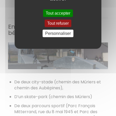
Tout accepter
Tout refuser
En accès libre, les Chagnotins
bénéficient :
Personnaliser
De deux city-stade (chemin des Mûriers et
chemin des Aubépines),
D’un skate-park (chemin des Mûriers)
De deux parcours sportif (Parc François
Mitterrand, rue du 8 mai 1945 et Parc des