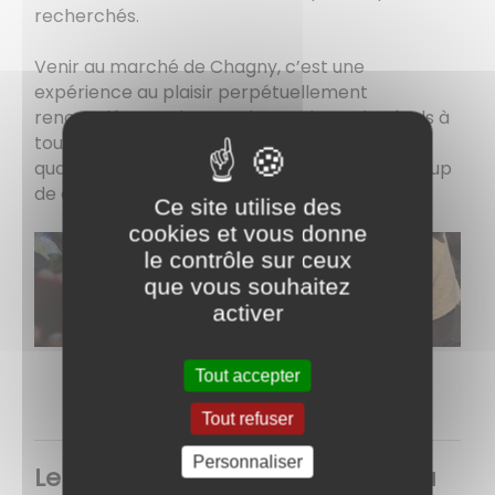
recherchés.
Venir au marché de Chagny, c’est une
expérience au plaisir perpétuellement
renouvelé. Les odeurs et les couleurs des étals à
toute saison, le bagou des marchands et la
qualité provoquent à coup sûr un véritable coup
de cœur.
Ce site utilise des
cookies et vous donne
le contrôle sur ceux
que vous souhaitez
activer
Tout accepter
Tout refuser
Personnaliser
Le marché de Chagny intègre la