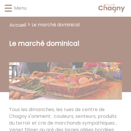
Lien
Lien
Lien
Lien
Panneau de gestion des cookies
Menu
d'accès
d'accès
d'accès
d'accès
rapide
rapide
rapide
rapide
au
au
à
au
Le marché dominical
Accueil
menu
contenu
la
pied
principal
recherche
de
Le marché dominical
page
Tous les dimanches, les rues de centre de
Chagny s'animent : couleurs, senteurs, produits
du terroir et cris de marchands sympathiques...
Venez flâner au gré des larges allées bordées