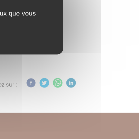
ceux que vous
lien :
z sur :